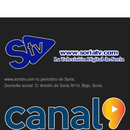
www.soriatv.com tu periodico de Soria.
Domicilio social: C/ Antolín de Soria Nº10, Bajo, Soria.