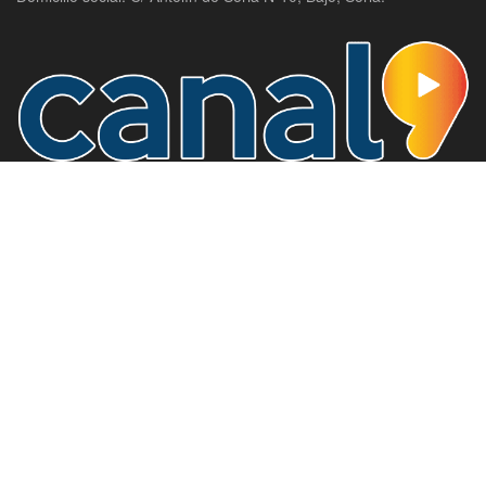
Canal 9, la televisión de Soria.
Domicilio social: C/ Antolín de Soria Nº10, Bajo, Soria.
SECCIONES
Actualidad
Política
Agenda
Provincia
Campos De Gómara
Ayuntamiento