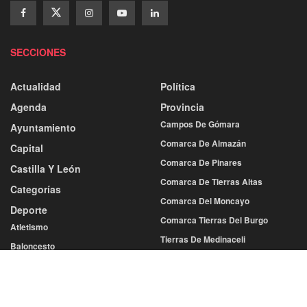
SECCIONES
Actualidad
Política
Agenda
Provincia
Campos De Gómara
Ayuntamiento
Comarca De Almazán
Capital
Comarca De Pinares
Castilla Y León
Comarca De Tierras Altas
Categorías
Comarca Del Moncayo
Deporte
Comarca Tierras Del Burgo
Atletismo
Tierras De Medinaceli
Baloncesto
Balonmano
Sociedad
Cultura
Fútbol
Economía
Más Deportes