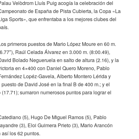
Palau Velòdrom Lluís Puig acogía la celebración del
Campeonato de España de Pista Cubierta, la Copa «La
Liga Sports», que enfrentaba a los mejores clubes del
país.
Los primeros puestos de Mario López Moure en 60 m.
(6.77″), Raúl Celada Álvarez en 3.000 m. (8:00.49),
David Bolado Negueruela en salto de altura (2.16), y la
victoria en 4×400 con Daniel Quero Moreno, Pablo
Fernández Lopéz-Gavela, Alberto Montero Lérida y
puesto de David José en la final B de 400 m.; y el
 (17.71); sumaron numerosos puntos para lograr el
Catediano (5), Hugo De Miguel Ramos (5), Pablo
yandre (3), Eloi Guimera Prieto (3), Mario Arancón
 así los 62 puntos.