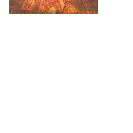
Activos dos incendios en
Navaleno y Almenar de
Soria
0 SHARES
AVANCE | Incendio en Vinuesa
0 SHARES
La Diputación de Soria presenta el spot
central de la campaña ‘Comerio Rural
de Soria’, financiada por la Junta de
Castilla y León
0 SHARES
Otro incendio más, ahora en Alcubilla