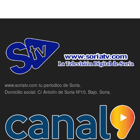
www.soriatv.com tu periodico de Soria.
Domicilio social: C/ Antolín de Soria Nº10, Bajo, Soria.