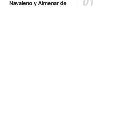
Navaleno y Almenar de
Soria
0 SHARES
AVANCE | Incendio en Vinuesa
0 SHARES
FALLECIDA EN ACCIDENTE DE
TRÁFICO
0 SHARES
La Diputación de Soria presenta el spot
central de la campaña ‘Comerio Rural
de Soria’, financiada por la Junta de
Castilla y León
0 SHARES
Otro incendio más, ahora en Alcubilla
de Avellaneda
0 SHARES