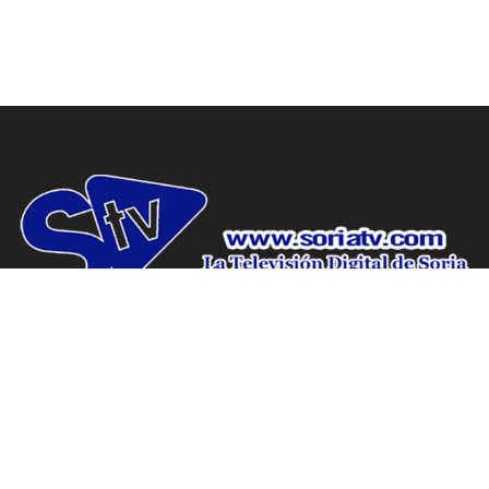
www.soriatv.com tu periodico de Soria.
Domicilio social: C/ Antolín de Soria Nº10, Bajo, Soria.