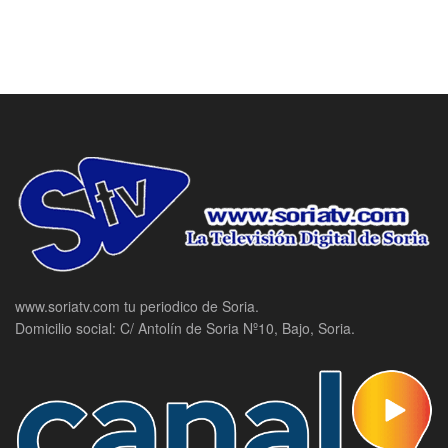
www.soriatv.com tu periodico de Soria.
Domicilio social: C/ Antolín de Soria Nº10, Bajo, Soria.