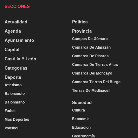
SECCIONES
Actualidad
Política
Agenda
Provincia
Campos De Gómara
Ayuntamiento
Comarca De Almazán
Capital
Comarca De Pinares
Castilla Y León
Comarca De Tierras Altas
Categorías
Comarca Del Moncayo
Deporte
Comarca Tierras Del Burgo
Atletismo
Tierras De Medinaceli
Baloncesto
Balonmano
Sociedad
Cultura
Fútbol
Economía
Más Deportes
Educación
Voleibol
Gastronomía