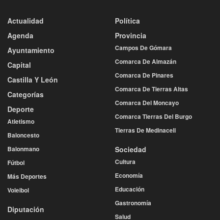
Actualidad
Política
Agenda
Provincia
Campos De Gómara
Ayuntamiento
Comarca De Almazán
Capital
Comarca De Pinares
Castilla Y León
Comarca De Tierras Altas
Categorías
Comarca Del Moncayo
Deporte
Comarca Tierras Del Burgo
Atletismo
Tierras De Medinaceli
Baloncesto
Balonmano
Sociedad
Cultura
Fútbol
Economía
Más Deportes
Educación
Voleibol
Gastronomía
Diputación
Salud