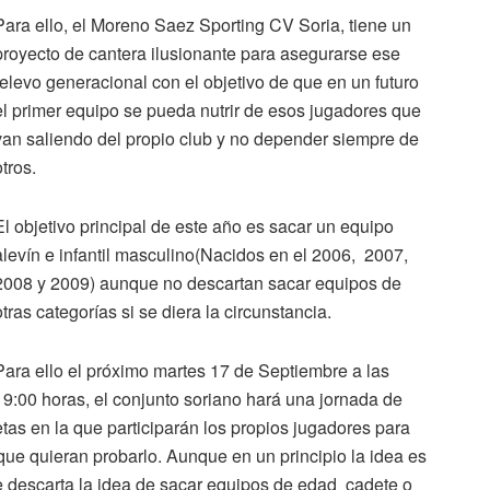
Para ello, el Moreno Saez Sporting CV Soria, tiene un
proyecto de cantera ilusionante para asegurarse ese
relevo generacional con el objetivo de que en un futuro
el primer equipo se pueda nutrir de esos jugadores que
van saliendo del propio club y no depender siempre de
otros.
El objetivo principal de este año es sacar un equipo
alevín e infantil masculino(Nacidos en el 2006, 2007,
2008 y 2009) aunque no descartan sacar equipos de
otras categorías si se diera la circunstancia.
Para ello el próximo martes 17 de Septiembre a las
19:00 horas, el conjunto soriano hará una jornada de
tas en la que participarán los propios jugadores para
 que quieran probarlo. Aunque en un principio la idea es
se descarta la idea de sacar equipos de edad cadete o