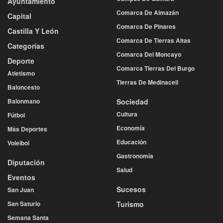
Ayuntamiento
Comarca De Almazán
Capital
Comarca De Pinares
Castilla Y León
Comarca De Tierras Altas
Categorías
Comarca Del Moncayo
Deporte
Comarca Tierras Del Burgo
Atletismo
Tierras De Medinaceli
Baloncesto
Balonmano
Sociedad
Cultura
Fútbol
Economía
Más Deportes
Educación
Voleibol
Gastronomía
Diputación
Salud
Eventos
Sucesos
San Juan
San Saturio
Turismo
Semana Santa