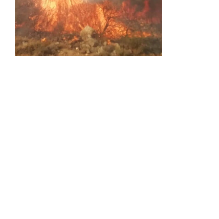
Activos dos incendios en
Navaleno y Almenar de
Soria
0 SHARES
AVANCE | Incendio en Vinuesa
0 SHARES
La Diputación de Soria presenta el spot
central de la campaña ‘Comerio Rural
de Soria’, financiada por la Junta de
Castilla y León
0 SHARES