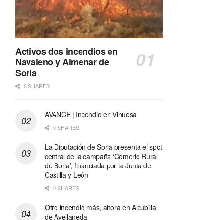
Activos dos incendios en
Navaleno y Almenar de
Soria
0 SHARES
AVANCE | Incendio en Vinuesa
0 SHARES
La Diputación de Soria presenta el spot
central de la campaña ‘Comerio Rural
de Soria’, financiada por la Junta de
Castilla y León
0 SHARES
Otro incendio más, ahora en Alcubilla
de Avellaneda