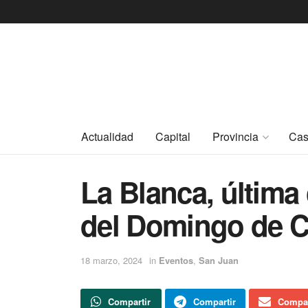
Actualidad
Capital
Provincia
Cas
La Blanca, última 
del Domingo de C
18 marzo, 2024
in
Eventos
,
San Juan
Compartir
Compartir
Compar