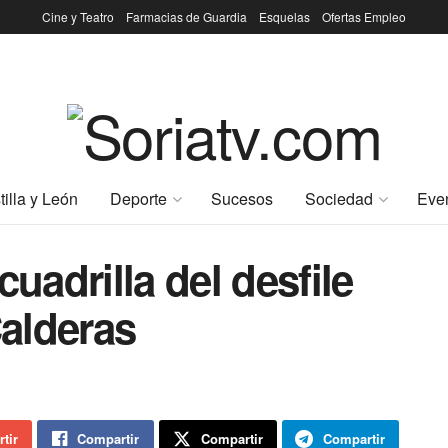
Cine y Teatro
Farmacias de Guardia
Esquelas
Ofertas Empleo
tilla y León
Deporte
Sucesos
Sociedad
Eve
cuadrilla del desfile
alderas
tir
Compartir
Compartir
Compartir