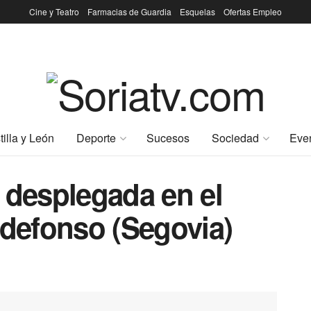
Cine y Teatro
Farmacias de Guardia
Esquelas
Ofertas Empleo
tilla y León
Deporte
Sucesos
Sociedad
Eve
 desplegada en el
ldefonso (Segovia)