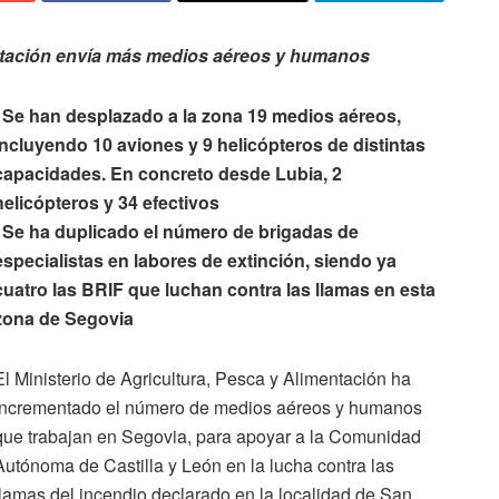
mentación envía más medios aéreos y humanos
· Se han desplazado a la zona 19 medios aéreos,
incluyendo 10 aviones y 9 helicópteros de distintas
capacidades. En concreto desde Lubia, 2
helicópteros y 34 efectivos
· Se ha duplicado el número de brigadas de
especialistas en labores de extinción, siendo ya
cuatro las BRIF que luchan contra las llamas en esta
zona de Segovia
El Ministerio de Agricultura, Pesca y Alimentación ha
incrementado el número de medios aéreos y humanos
que trabajan en Segovia, para apoyar a la Comunidad
Autónoma de Castilla y León en la lucha contra las
llamas del incendio declarado en la localidad de San