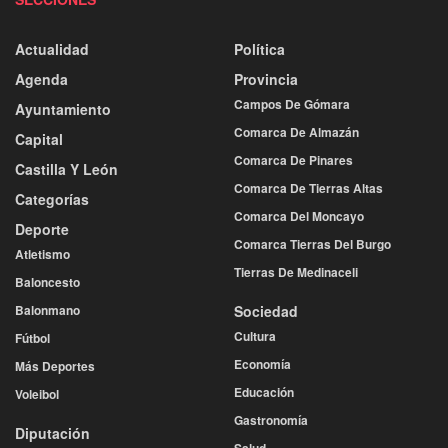
Actualidad
Política
Agenda
Provincia
Campos De Gómara
Ayuntamiento
Comarca De Almazán
Capital
Comarca De Pinares
Castilla Y León
Comarca De Tierras Altas
Categorías
Comarca Del Moncayo
Deporte
Comarca Tierras Del Burgo
Atletismo
Tierras De Medinaceli
Baloncesto
Balonmano
Sociedad
Cultura
Fútbol
Economía
Más Deportes
Educación
Voleibol
Gastronomía
Diputación