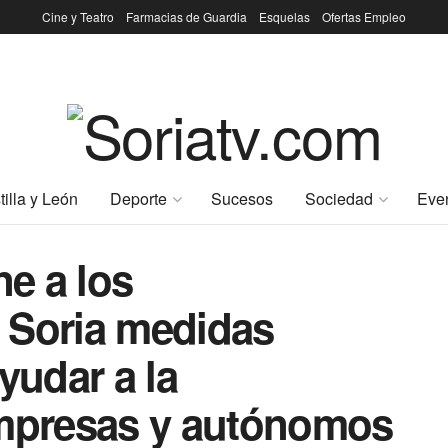
Cine y Teatro
Farmacias de Guardia
Esquelas
Ofertas Empleo
tilla y León
Deporte
Sucesos
Sociedad
Eve
e a los
 Soria medidas
yudar a la
empresas y autónomos