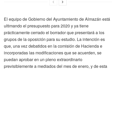
El equipo de Gobierno del Ayuntamiento de Almazán está
ultimando el presupuesto para 2020 y ya tiene
prácticamente cerrado el borrador que presentará a los
grupos de la oposición para su estudio. La intención es
que, una vez debatidos en la comisión de Hacienda e
incorporadas las modificaciones que se acuerden, se
puedan aprobar en un pleno extraordinario
previsiblemente a mediados del mes de enero, y de esta
forma, comenzar a trabajar en las líneas fundamentales. El
equipo de Gobierno propone unas cuentas para el próximo
año que apuestan por el empleo para fijar población, el
aumento de la inversión, la dinamización económica y
turística de la villa y la mejora de los servicios a la
ciudadanía.