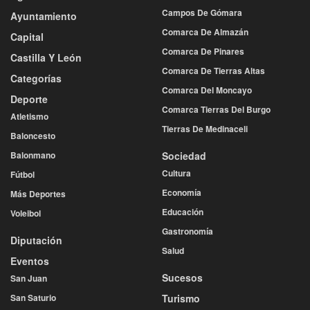
Campos De Gómara
Ayuntamiento
Comarca De Almazán
Capital
Comarca De Pinares
Castilla Y León
Comarca De Tierras Altas
Categorías
Comarca Del Moncayo
Deporte
Comarca Tierras Del Burgo
Atletismo
Tierras De Medinaceli
Baloncesto
Balonmano
Sociedad
Cultura
Fútbol
Economía
Más Deportes
Educación
Voleibol
Gastronomía
Diputación
Salud
Eventos
Sucesos
San Juan
San Saturio
Turismo