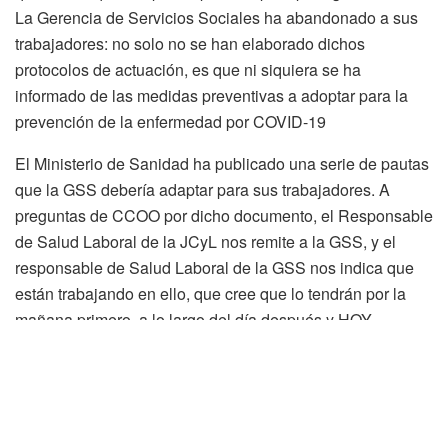
La Gerencia de Servicios Sociales ha abandonado a sus
trabajadores: no solo no se han elaborado dichos
protocolos de actuación, es que ni siquiera se ha
informado de las medidas preventivas a adoptar para la
prevención de la enfermedad por COVID-19
El Ministerio de Sanidad ha publicado una serie de pautas
que la GSS debería adaptar para sus trabajadores. A
preguntas de CCOO por dicho documento, el Responsable
de Salud Laboral de la JCyL nos remite a la GSS, y el
responsable de Salud Laboral de la GSS nos indica que
están trabajando en ello, que cree que lo tendrán por la
mañana primero, a lo largo del día después y HOY
SEGUIMOS SIN PROTOCOLO.
Ambos organismos se pasan la “patata caliente”,
provocándonos la sensación de estar en una situación que
no son capaces de manejar y, mientras tanto, trabajadores