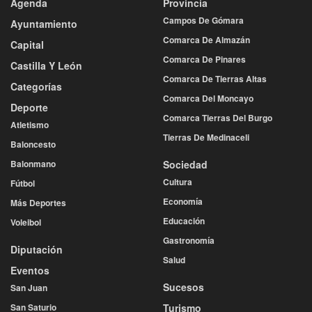
Agenda
Provincia
Campos De Gómara
Ayuntamiento
Comarca De Almazán
Capital
Comarca De Pinares
Castilla Y León
Comarca De Tierras Altas
Categorías
Comarca Del Moncayo
Deporte
Comarca Tierras Del Burgo
Atletismo
Tierras De Medinaceli
Baloncesto
Balonmano
Sociedad
Cultura
Fútbol
Economía
Más Deportes
Educación
Voleibol
Gastronomía
Diputación
Salud
Eventos
Sucesos
San Juan
San Saturio
Turismo