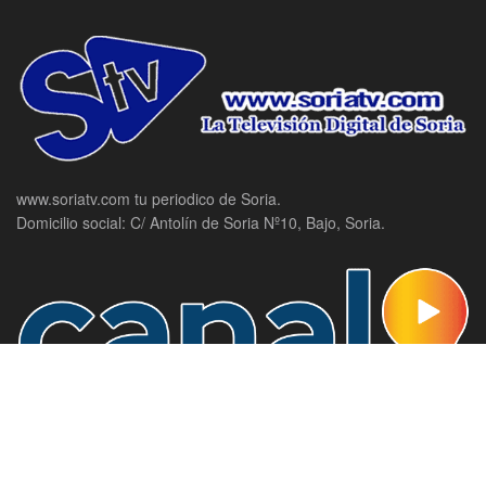
www.soriatv.com tu periodico de Soria.
Domicilio social: C/ Antolín de Soria Nº10, Bajo, Soria.
Canal 9, la televisión de Soria.
Domicilio social: C/ Antolín de Soria Nº10, Bajo, Soria.