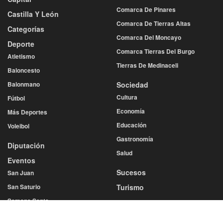
Comarca De Pinares
Castilla Y León
Comarca De Tierras Altas
Categorías
Comarca Del Moncayo
Deporte
Comarca Tierras Del Burgo
Atletismo
Tierras De Medinaceli
Baloncesto
Balonmano
Sociedad
Cultura
Fútbol
Economía
Más Deportes
Educación
Voleibol
Gastronomía
Diputación
Salud
Eventos
Sucesos
San Juan
San Saturio
Turismo
Semana Santa