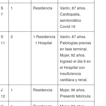
S
1
Residencia
Varón, 87 años.
7
Cardiopatía,
asintomático
Covid-19
X
2
1 Residencia
Varón, 87 años.
11
1 Hospital
Patologías previas
en fase terminal.
Mujer, 92 años.
Ingresó el día 9 en
el Hospital con
insuficiencia
cardíaca y renal.
J
1
Residencia
Mujer, 96 años.
12
Presentó febrícula.