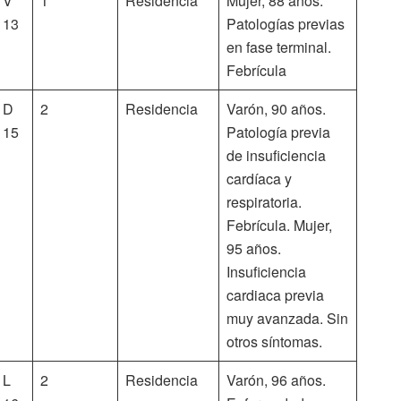
V
1
Residencia
Mujer, 88 años.
13
Patologías previas
en fase terminal.
Febrícula
D
2
Residencia
Varón, 90 años.
15
Patología previa
de insuficiencia
cardíaca y
respiratoria.
Febrícula. Mujer,
95 años.
Insuficiencia
cardiaca previa
muy avanzada. Sin
otros síntomas.
L
2
Residencia
Varón, 96 años.