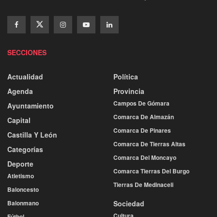
SECCIONES
Actualidad
Política
Agenda
Provincia
Campos De Gómara
Ayuntamiento
Comarca De Almazán
Capital
Comarca De Pinares
Castilla Y León
Comarca De Tierras Altas
Categorías
Comarca Del Moncayo
Deporte
Comarca Tierras Del Burgo
Atletismo
Tierras De Medinaceli
Baloncesto
Balonmano
Sociedad
Cultura
Fútbol