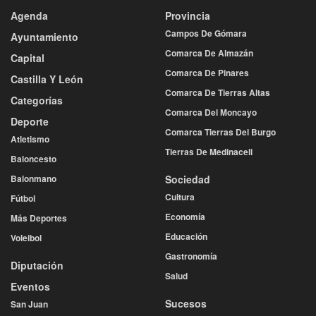
Agenda
Provincia
Campos De Gómara
Ayuntamiento
Comarca De Almazán
Capital
Comarca De Pinares
Castilla Y León
Comarca De Tierras Altas
Categorías
Comarca Del Moncayo
Deporte
Comarca Tierras Del Burgo
Atletismo
Tierras De Medinaceli
Baloncesto
Balonmano
Sociedad
Cultura
Fútbol
Economía
Más Deportes
Educación
Voleibol
Gastronomía
Diputación
Salud
Eventos
Sucesos
San Juan