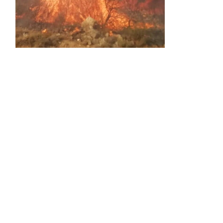
Activos dos incendios en
Navaleno y Almenar de
Soria
0 SHARES
AVANCE | Incendio en Vinuesa
0 SHARES
La Diputación de Soria presenta el spot
central de la campaña ‘Comerio Rural
de Soria’, financiada por la Junta de
Castilla y León
0 SHARES
FALLECIDA EN ACCIDENTE DE