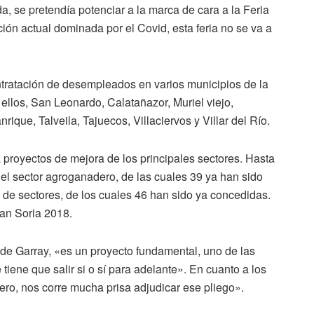
a, se pretendía potenciar a la marca de cara a la Feria
ción actual dominada por el Covid, esta feria no se va a
ntratación de desempleados en varios municipios de la
 ellos, San Leonardo, Calatañazor, Muriel viejo,
que, Talveila, Tajuecos, Villaciervos y Villar del Río.
royectos de mejora de los principales sectores. Hasta
 el sector agroganadero, de las cuales 39 ya han sido
o de sectores, de los cuales 46 han sido ya concedidas.
lan Soria 2018.
 de Garray, «es un proyecto fundamental, uno de las
iene que salir si o sí para adelante». En cuanto a los
ero, nos corre mucha prisa adjudicar ese pliego».