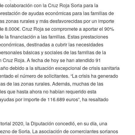
de colaboración con la Cruz Roja Soria para la
prestación de ayudas económicas para las familias de
las zonas rurales y más desfavorecidas por un importe
de 8.000€. Cruz Roja se compromete a aportar el 90%
de la financiación a las familias. Estas prestaciones
económicas, destinadas a cubrir las necesidades
personales básicas y sociales de las familias de la
n Cruz Roja. A fecha de hoy se han atendido 91
año debido a la situación excepcional de crisis sanitaria
tado el número de solicitantes. “La crisis ha generado
ias de las zonas rurales. Además, muchas de las
iles que hasta ahora no habían requerido esta
 ayudas por importe de 116.689 euros”, ha resaltado
itorial 2020, la Diputación concedió, en su día, una
rezno de Soria. La asociación de comerciantes sorianos