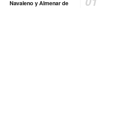
Navaleno y Almenar de
Soria
0 SHARES
AVANCE | Incendio en Vinuesa
0 SHARES
La Diputación de Soria presenta el spot
central de la campaña ‘Comerio Rural
de Soria’, financiada por la Junta de
Castilla y León
0 SHARES
FALLECIDA EN ACCIDENTE DE
TRÁFICO
0 SHARES
Otro incendio más, ahora en Alcubilla
de Avellaneda
0 SHARES