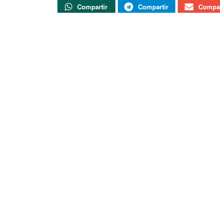
Compartir
Compartir
Compar
Según establece la
Ley Orgánica. 4/1981, de 1
establece las competencias y limitaciones co
la
Constitución Española
en su artículo 116, e
extraordinarias hiciesen imposible el manteni
de las autoridades competentes».
Actualidad
Soria TV
FALLECIDA EN ACCIDENTE DE TRÁFICO
Herido un motorista tras una caída en
Vinuesa
Canal 9 Soria redobla su apuesta y
volverá a ofrecer los partidos de Liga del
Club Deportivo Numancia