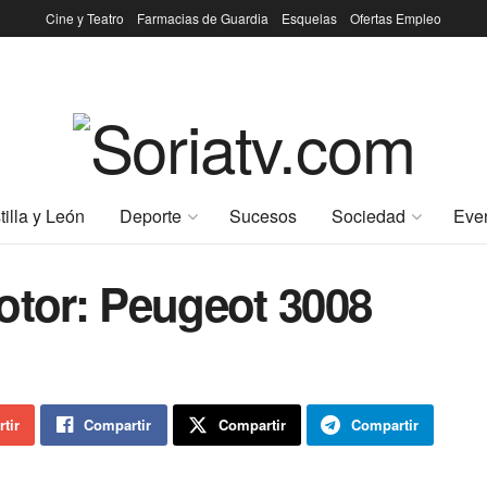
Cine y Teatro
Farmacias de Guardia
Esquelas
Ofertas Empleo
tilla y León
Deporte
Sucesos
Sociedad
Eve
otor: Peugeot 3008
tir
Compartir
Compartir
Compartir