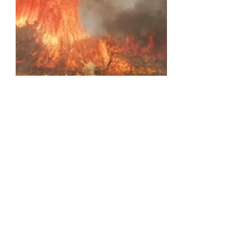
Activos dos incendios en
Navaleno y Almenar de
Soria
0 SHARES
AVANCE | Incendio en Vinuesa
0 SHARES
La Diputación de Soria presenta el spot
central de la campaña ‘Comerio Rural