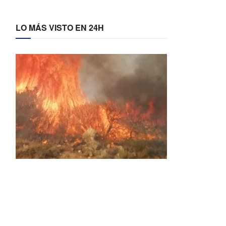
LO MÁS VISTO EN 24H
Activos dos incendios en
Navaleno y Almenar de
Soria
0 SHARES