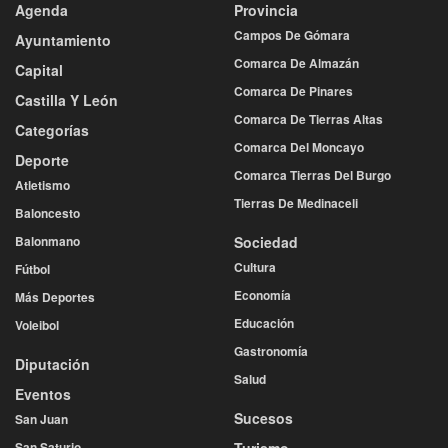
Agenda
Provincia
Campos De Gómara
Ayuntamiento
Comarca De Almazán
Capital
Comarca De Pinares
Castilla Y León
Comarca De Tierras Altas
Categorías
Comarca Del Moncayo
Deporte
Comarca Tierras Del Burgo
Atletismo
Tierras De Medinaceli
Baloncesto
Balonmano
Sociedad
Cultura
Fútbol
Economía
Más Deportes
Educación
Voleibol
Gastronomía
Diputación
Salud
Eventos
Sucesos
San Juan
San Saturio