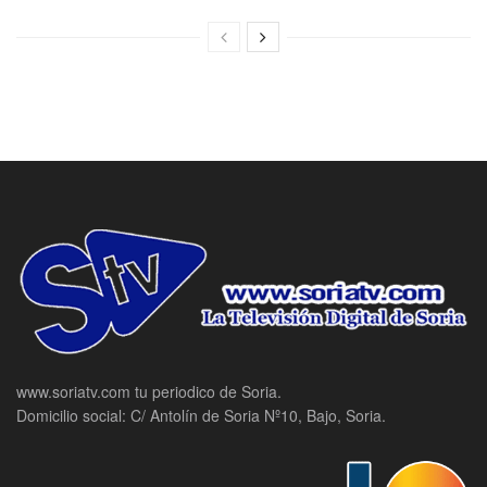
www.soriatv.com tu periodico de Soria.
Domicilio social: C/ Antolín de Soria Nº10, Bajo, Soria.