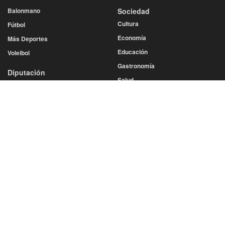
Balonmano
Sociedad
Cultura
Fútbol
Economía
Más Deportes
Educación
Voleibol
Gastronomía
Diputación
Salud
Eventos
Sucesos
San Juan
San Saturio
Turismo
Semana Santa
SERVICIOS
Cine y Teatro
Farmacias de Guardia
Esquelas