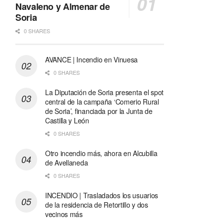
Navaleno y Almenar de
Soria
0 SHARES
AVANCE | Incendio en Vinuesa
0 SHARES
La Diputación de Soria presenta el spot
central de la campaña ‘Comerio Rural
de Soria’, financiada por la Junta de
Castilla y León
0 SHARES
Otro incendio más, ahora en Alcubilla
de Avellaneda
0 SHARES
INCENDIO | Trasladados los usuarios
de la residencia de Retortillo y dos
vecinos más