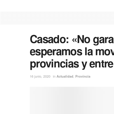
Casado: «No garan
esperamos la movi
provincias y ent
16 junio, 2020
in
Actualidad
,
Provincia