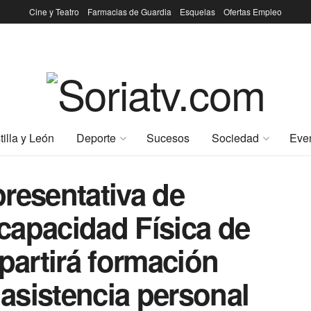
Cine y Teatro
Farmacias de Guardia
Esquelas
Ofertas Empleo
tilla y León
Deporte
Sucesos
Sociedad
Eve
resentativa de
capacidad Física de
mpartirá formación
 asistencia personal