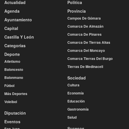
Actualidad
Política
Agenda
Provincia
Campos De Gómara
Ayuntamiento
Comarca De Almazán
Capital
Comarca De Pinares
Castilla Y León
Comarca De Tierras Altas
Categorías
Comarca Del Moncayo
Deporte
Comarca Tierras Del Burgo
Atletismo
Tierras De Medinaceli
Baloncesto
Balonmano
Sociedad
Cultura
Fútbol
Economía
Más Deportes
Educación
Voleibol
Gastronomía
Diputación
Salud
Eventos
Sucesos
San Juan