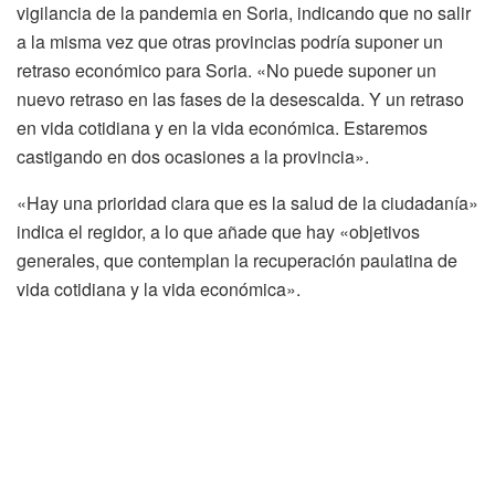
vigilancia de la pandemia en Soria, indicando que no salir
a la misma vez que otras provincias podría suponer un
retraso económico para Soria. «No puede suponer un
nuevo retraso en las fases de la desescalda. Y un retraso
en vida cotidiana y en la vida económica. Estaremos
castigando en dos ocasiones a la provincia».
«Hay una prioridad clara que es la salud de la ciudadanía»
indica el regidor, a lo que añade que hay «objetivos
generales, que contemplan la recuperación paulatina de
vida cotidiana y la vida económica».
Para Carlos Martínez, la Junta de Castilla y León, tiene la
obligación de realizar un «esfuerzo de documentación,
transparencia y de conocimiento de la situación real. Se
requiere a las Comunidades Autónomas los datos.
Necesitamos la foto fija de la pandemia en la provincia de
Soria». Pero también asegura que es clave conocer la