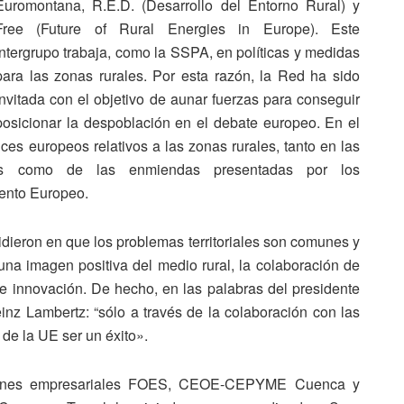
Euromontana, R.E.D. (Desarrollo del Entorno Rural) y
Free (Future of Rural Energies in Europe). Este
Intergrupo trabaja, como la SSPA, en políticas y medidas
para las zonas rurales. Por esta razón, la Red ha sido
invitada con el objetivo de aunar fuerzas para conseguir
posicionar la despoblación en el debate europeo. En el
es europeos relativos a las zonas rurales, tanto en las
es como de las enmiendas presentadas por los
mento Europeo.
cidieron en que los problemas territoriales son comunes y
 una imagen positiva del medio rural, la colaboración de
ón e innovación. De hecho, en las palabras del presidente
nz Lambertz: “sólo a través de la colaboración con las
 de la UE ser un éxito».
iones empresariales FOES, CEOE-CEPYME Cuenca y