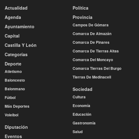
Actualidad
Política
Agenda
Provincia
Campos De Gómara
Ayuntamiento
Comarca De Almazán
Capital
Comarca De Pinares
Castilla Y León
Comarca De Tierras Altas
Categorías
Comarca Del Moncayo
Deporte
Comarca Tierras Del Burgo
Atletismo
Tierras De Medinaceli
Baloncesto
Balonmano
Sociedad
Cultura
Fútbol
Economía
Más Deportes
Educación
Voleibol
Gastronomía
Diputación
Salud
Eventos