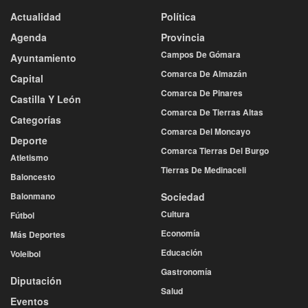
Actualidad
Política
Agenda
Provincia
Campos De Gómara
Ayuntamiento
Comarca De Almazán
Capital
Comarca De Pinares
Castilla Y León
Comarca De Tierras Altas
Categorías
Comarca Del Moncayo
Deporte
Comarca Tierras Del Burgo
Atletismo
Tierras De Medinaceli
Baloncesto
Balonmano
Sociedad
Cultura
Fútbol
Economía
Más Deportes
Educación
Voleibol
Gastronomía
Diputación
Salud
Eventos