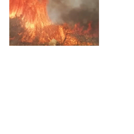
Activos dos incendios en
Navaleno y Almenar de
Soria
0 SHARES
AVANCE | Incendio en Vinuesa
0 SHARES
La Diputación de Soria presenta el spot
central de la campaña ‘Comerio Rural