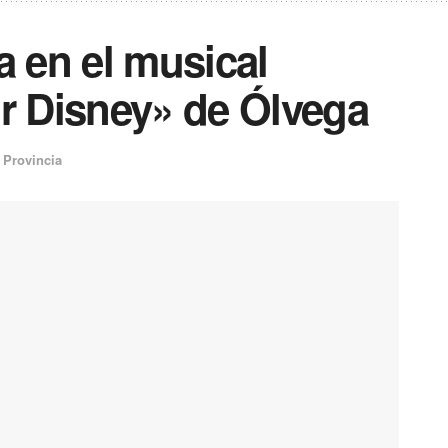
a en el musical
or Disney» de Ólvega
,
Provincia