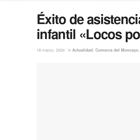
Éxito de asistenci
infantil «Locos p
18 marzo, 2024
in
Actualidad
,
Comarca del Moncayo