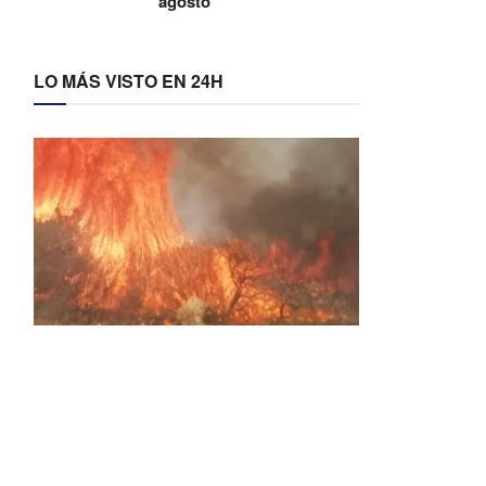
agosto
LO MÁS VISTO EN 24H
Activos dos incendios en
Navaleno y Almenar de
Soria
0 SHARES