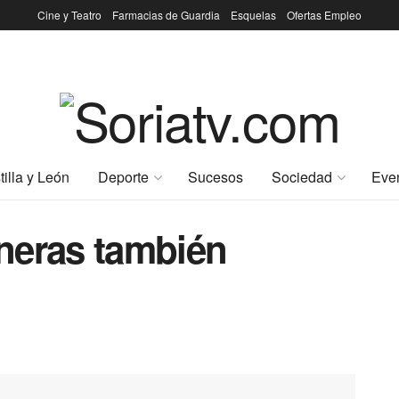
Cine y Teatro
Farmacias de Guardia
Esquelas
Ofertas Empleo
tilla y León
Deporte
Sucesos
Sociedad
Eve
neras también