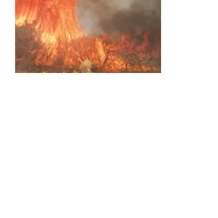
Activos dos incendios en
Navaleno y Almenar de
Soria
0 SHARES
AVANCE | Incendio en Vinuesa
0 SHARES
La Diputación de Soria presenta el spot
central de la campaña ‘Comerio Rural