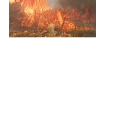
Activos dos incendios en
Navaleno y Almenar de
Soria
0 SHARES
AVANCE | Incendio en Vinuesa
0 SHARES
La Diputación de Soria presenta el spot
central de la campaña ‘Comerio Rural
de Soria’, financiada por la Junta de
Castilla y León