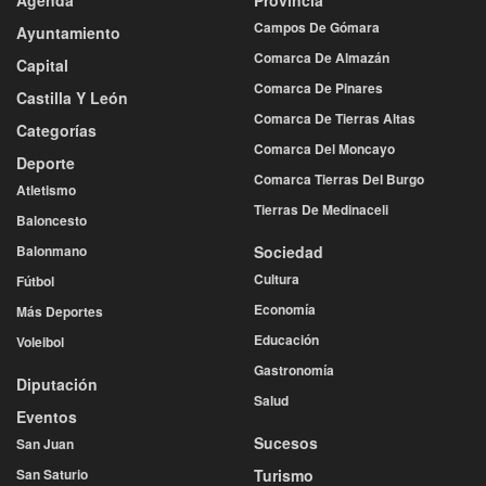
Campos De Gómara
Ayuntamiento
Comarca De Almazán
Capital
Comarca De Pinares
Castilla Y León
Comarca De Tierras Altas
Categorías
Comarca Del Moncayo
Deporte
Comarca Tierras Del Burgo
Atletismo
Tierras De Medinaceli
Baloncesto
Balonmano
Sociedad
Cultura
Fútbol
Economía
Más Deportes
Educación
Voleibol
Gastronomía
Diputación
Salud
Eventos
Sucesos
San Juan
San Saturio
Turismo