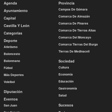
Agenda
Provincia
Campos De Gómara
Ayuntamiento
Comarca De Almazán
Capital
Comarca De Pinares
Castilla Y León
Comarca De Tierras Altas
Categorías
Comarca Del Moncayo
Deporte
Comarca Tierras Del Burgo
Atletismo
Tierras De Medinaceli
Baloncesto
Balonmano
Sociedad
Cultura
Fútbol
Economía
Más Deportes
Educación
Voleibol
Gastronomía
Diputación
Salud
Eventos
Sucesos
San Juan