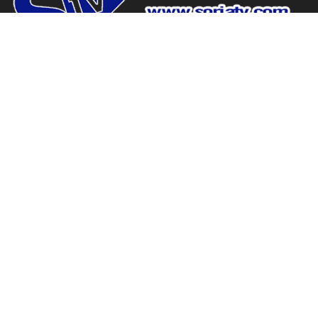
www.soriatv.com tu periodico de Soria.
Domicilio social: C/ Antolín de Soria Nº10, Bajo, Soria.
Canal 9, la televisión de Soria.
Domicilio social: C/ Antolín de Soria Nº10, Bajo, Soria.