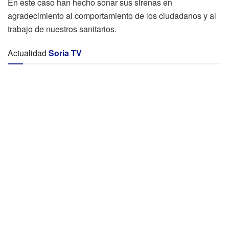
En este caso han hecho sonar sus sirenas en
agradecimiento al comportamiento de los ciudadanos y al
trabajo de nuestros sanitarios.
Actualidad
Soria TV
Canal 9 Soria redobla su apuesta y volverá a ofrecer los
partidos de Liga del Club Deportivo Numancia
Marcos Lopes, nuevo lateral del Numancia
La nueva rotonda de Las Casas estará finalizada a
principios de noviembre