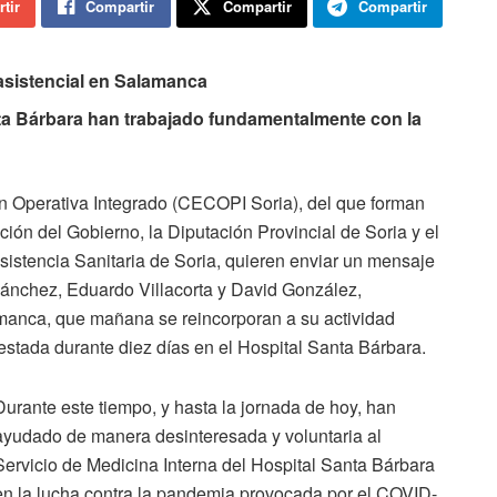
tir
Compartir
Compartir
Compartir
asistencial en Salamanca
nta Bárbara han trabajado fundamentalmente con la
n Operativa Integrado (CECOPI Soria), del que forman
ción del Gobierno, la Diputación Provincial de Soria y el
istencia Sanitaria de Soria, quieren enviar un mensaje
Sánchez, Eduardo Villacorta y David González,
amanca, que mañana se reincorporan a su actividad
restada durante diez días en el Hospital Santa Bárbara.
Durante este tiempo, y hasta la jornada de hoy, han
ayudado de manera desinteresada y voluntaria al
Servicio de Medicina Interna del Hospital Santa Bárbara
en la lucha contra la pandemia provocada por el COVID-