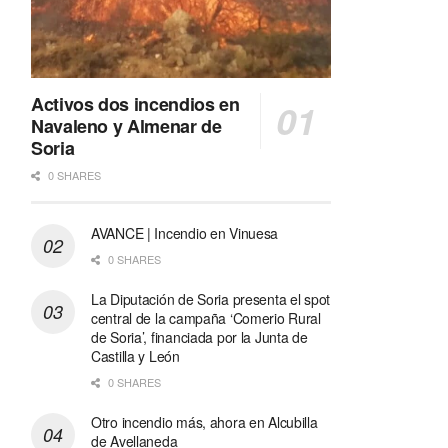
Activos dos incendios en
Navaleno y Almenar de
Soria
0 SHARES
AVANCE | Incendio en Vinuesa
0 SHARES
La Diputación de Soria presenta el spot
central de la campaña ‘Comerio Rural
de Soria’, financiada por la Junta de
Castilla y León
0 SHARES
Otro incendio más, ahora en Alcubilla
de Avellaneda