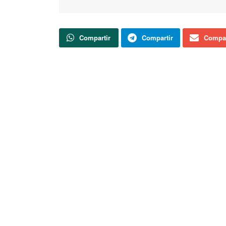
Compartir
Compartir
Compar
La Delegación territorial de la Junta de Castil
vacunación ha seguido adelante en la residen
polémica acaecida por la vacunación irregular
los residentes han recibido ya la segunda dosis
y 7 en la jornada de hoy. Las 3 personas que r
tiempo no han sido vacunados.
Actualidad
Soria TV
FALLECIDA EN ACCIDENTE DE TRÁFICO
AGENDA | Arrancan las fiestas de la
Juventud en Ágreda