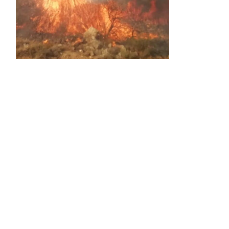
Activos dos incendios en
Navaleno y Almenar de
Soria
0 SHARES
AVANCE | Incendio en Vinuesa
0 SHARES
La Diputación de Soria presenta el spot
central de la campaña ‘Comerio Rural
de Soria’, financiada por la Junta de
Castilla y León
0 SHARES