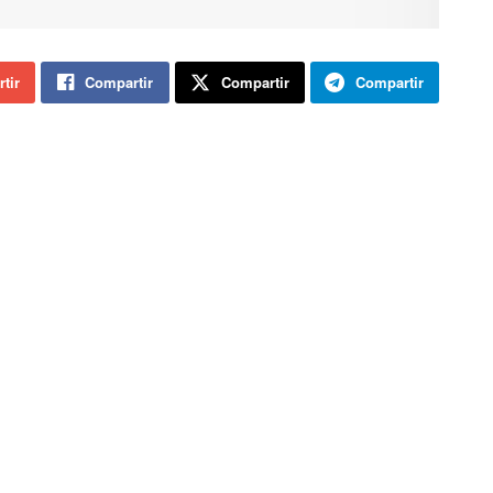
tir
Compartir
Compartir
Compartir
la y León ha informado esta tarde de que el proceso de
cia de ancianos de Matamala de Almazán. Tras la
 de dos empleados municipales, la Junta confirma que
, eso sí, dividida en dos jornadas, 52 el sábado anterior
ecibieron la vacuna de manera irregular y antes de