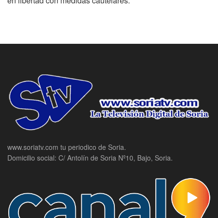
en libertad con medidas cautelares.
www.soriatv.com tu periodico de Soria.
Domicilio social: C/ Antolín de Soria Nº10, Bajo, Soria.